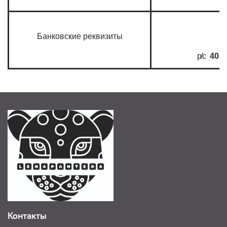
Банковские реквизиты
р/с
408
Контакты