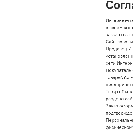
Согл
Интернет-ма
в своем кон
заказа на э
Сайт совоку
Продавец И
установлен
сети Интерн
Покупатель 
Товары\Услу
предпринима
Товар объек
разделе сай
Заказ оформ
подтвержде
Персональн
физическому