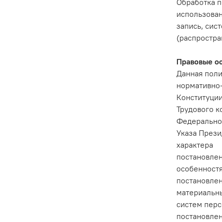
Обработка п
использован
запись, сис
(распростра
Правовые о
Данная поли
нормативно-
Конституци
Трудового к
Федеральног
Указа Прези
характера
постановлен
особенностя
постановлен
материальн
систем пер
постановлен