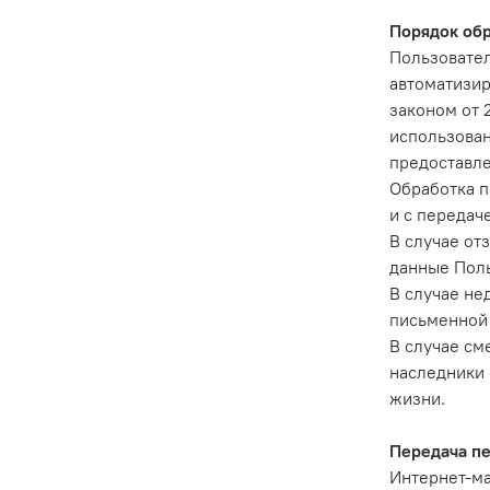
Порядок об
Пользовател
автоматизир
законом от 
использован
предоставл
Обработка п
и с передач
В случае от
данные Поль
В случае не
письменной 
В случае см
наследники 
жизни.
Передача п
Интернет-ма