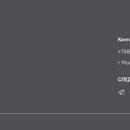
Конт
+798
г Мос
СЛЕ