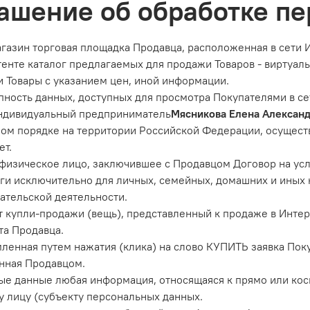
ашение об обработке п
газин торговая площадка Продавца, расположенная в сети 
тенте каталог предлагаемых для продажи Товаров - виртуа
ти Товары с указанием цен, иной информации.
пность данных, доступных для просмотра Покупателями в сет
ндивидуальный предприниматель
Мясникова Елена Алексан
ном порядке на территории Российской Федерации, осущес
ет.
физическое лицо, заключившее с Продавцом Договор на у
ги исключительно для личных, семейных, домашних и иных 
тельской деятельности.
т купли-продажи (вещь), представленный к продаже в Инте
та Продавца.
ленная путем нажатия (клика) на слово КУПИТЬ заявка Поку
нная Продавцом.
ые данные любая информация, относящаяся к прямо или ко
 лицу (субъекту персональных данных.