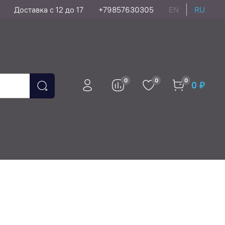
Доставка с 12 до 17
+79857630305
EN
RU
0
0
0
0 ₽