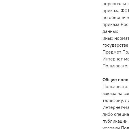
персональны
приказа ФСТ
по обеспече
приказа Рос
данных
иных нормат
государстве
Предмет По
Интернет-ма
Пользовател
Общие поло
Пользовател
заказа на с
телефону, л
Интернет-ма
либо специа
публикации 
условий Пол