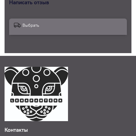
Написать отзыв
Pantera не содержит вредных веществ и безопасен
для использования на коже.
6. Разнообразие цветов - в ассортименте есть
различные цвета аквагрима, чтобы вы могли
Выбрать
создать любые образы и дизайны.
7. Прочный и удобный флакон - аквагрим
поставляется в удобной баночке , которая прочно
закрывается и удобна в применении.
Не откладывайте на потом – добавьте наш аквагрим
в свою корзину прямо сейчас и позвольте себе
профессиональный инструмент для воплощения
ваших творческих идей. Сделайте каждое
творческое мероприятие незабываемым с помощью
аквагрима марки Лена Pantera.
Применение:
Распылите на поверхность краски
воду или обмакните кисть или губку в воду, затем
протрите поверхность краски. Нанесите
непосредственно на кожу.
Контакты
Для удаления:
Используйте воду с мылом