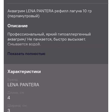
Аквагрим LENA PANTERA рефилл лагуна 10 гр
(перламутровый)
Описание
Профессиональный, яркий гипоаллергенный
аквагрим/ Не пачкается, быстро высыхает.
Смывается водой.
Используется для того, чтобы рисовать
Показать полностью
несколькими цветами в один мазок. Рекомендуется
рисовать ими с помощью плоской кисти
Характеристики
Бренд
LENA PANTERA
Длина, см
4
Ширина, см
3