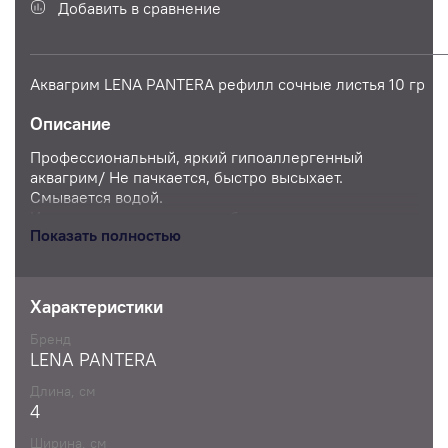
Добавить в сравнение
Аквагрим LENA PANTERA рефилл сочные листья 10 гр
Описание
Профессиональный, яркий гипоаллергенный
аквагрим/ Не пачкается, быстро высыхает.
Смывается водой.
Используется для того, чтобы рисовать
Показать полностью
несколькими цветами в один мазок. Рекомендуется
рисовать ими с помощью плоской кисти
Характеристики
Бренд
LENA PANTERA
Длина, см
4
Ширина, см