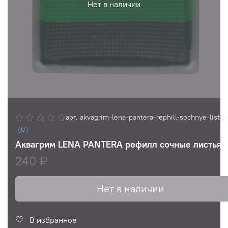
Нет в наличии
арт.
akvagrim-lena-pantera-rephill-sochnye-listja
(0)
Аквагрим LENA PANTERA рефилл сочные листья 1
240 ₽
Нет в наличии
В избранное