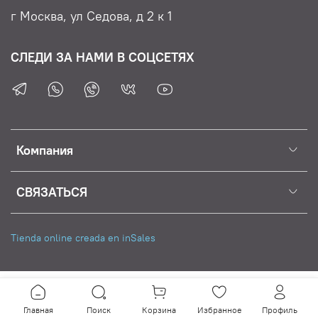
долго держатся. Создавайте искусство, которое
г Москва, ул Седова, д 2 к 1
будет вдохновлять и радовать!
СЛЕДИ ЗА НАМИ В СОЦСЕТЯХ
Компания
СВЯЗАТЬСЯ
Tienda online creada en inSales
Главная
Поиск
Корзина
Избранное
Профиль