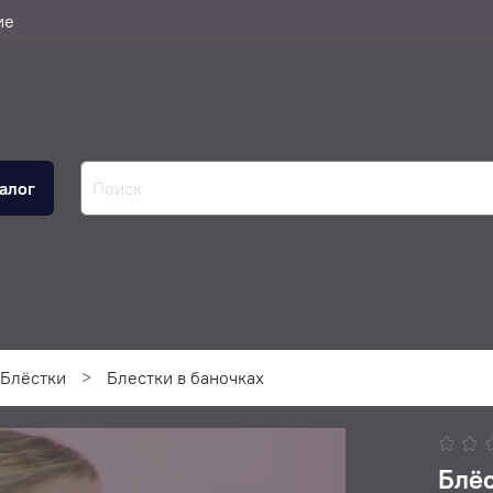
ие
алог
Блёстки
Блестки в баночках
Блёс