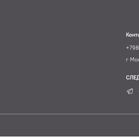
Конт
+798
г Мос
СЛЕ