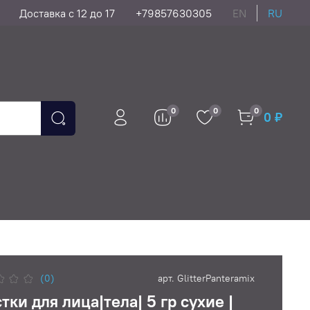
Доставка с 12 до 17
+79857630305
EN
RU
0
0
0
0 ₽
(0)
арт.
GlitterPanteramix
тки для лица|тела| 5 гр сухие |