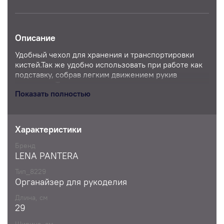
Описание
Удобный чехол для хранения и транспортировки
кистей.Так же удобно использовать при работе как
подставку, собрав легким движением рукив
подставку. Ткань плотная, легко оттираются
Показать полностью
загрязнения. Собирается и раскладывается в одно
движение.
Размер чехла в сложенном виде: 29*15*2 см
Характеристики
Бренд
LENA PANTERA
Тип_8229
Органайзер для рукоделия
Длина, см
29
Ширина, см