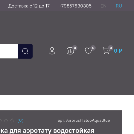
Доставка с 12 до 17
+79857630305
EN
RU
0
0
0
0 ₽
(0)
арт.
AirbrushTatooAquaBlue
ка для аэротату водостойкая