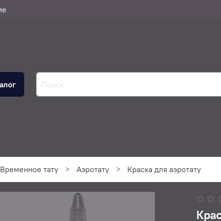
ие
алог
Временное тату
Аэротату
Краска для аэротату
Крас