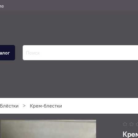
ие
алог
Блёстки
Крем-блестки
Кре