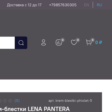
Доставка с 12 до 17
+79857630305
EN
RU
0
0
0
0 ₽
(0)
арт.
krem-blestki-phiolet-5
м-блестки LENA PANTERA