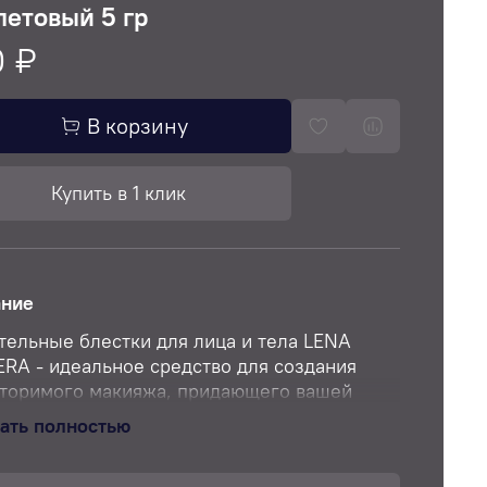
етовый 5 гр
0 ₽
В корзину
Купить в 1 клик
ание
тельные блестки для лица и тела LENA
RA - идеальное средство для создания
торимого макияжа, придающего вашей
идеальный блеск и сияние. Наши блестки
ать полностью
ально разработаны для использования как
це, так и на теле, чтобы вы могли создать