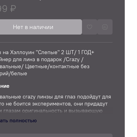
99 ₽
Нет в наличии
 на Хэллоуин "Слепые" 2 ШТ/ 1 ГОД+
йнер для линз в подарок /Crazy /
вальные/ Цветные/контактные без
рий/белые
ание
вальные crazy линзы для глаз подойдут для
кто не боится экспериментов, они придадут
 глазам оригинальность и вызывающую
чность! Карнавальные (крейзи) контактные
ать полностью
 - стали трендом 2022 года. Максимальный
рт в линзах обеспечивает оптимальная