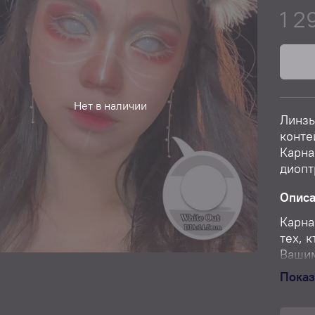
1 2
Нет в наличии
Линзы
конте
Карна
диопт
Опис
Карна
тех, 
Вашим
необы
Показ
линзы
комфо