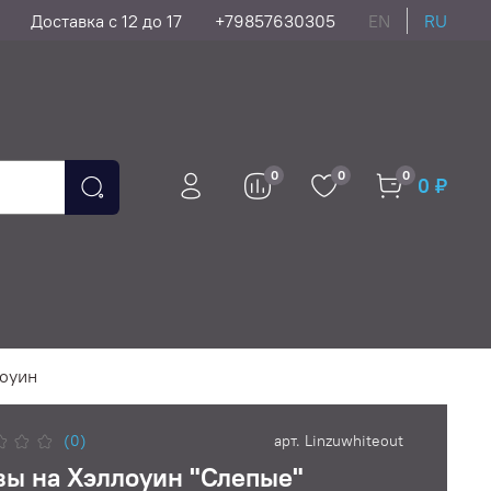
Доставка с 12 до 17
+79857630305
EN
RU
0
0
0
0 ₽
лоуин
(0)
арт.
Linzuwhiteout
зы на Хэллоуин "Слепые"