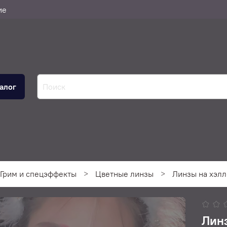
ие
алог
Грим и спецэффекты
Цветные линзы
Линзы на хэл
Лин