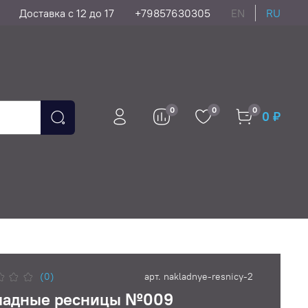
Доставка с 12 до 17
+79857630305
EN
RU
0
0
0
0 ₽
(0)
арт.
nakladnye-resnicy-2
ладные ресницы №009