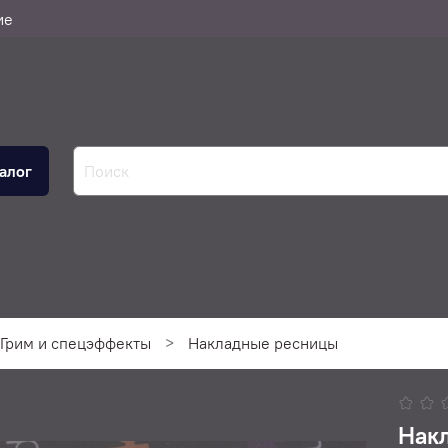
ие
алог
Грим и спецэффекты
Накладные ресницы
Нак