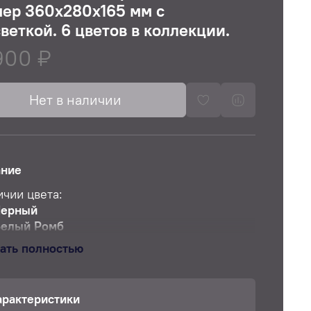
ер 360x280x165 мм с
веткой. 6 цветов в коллекции.
900 ₽
Нет в наличии
ание
ичии цвета:
Черный
Белый Ромб
олотой
ать полностью
олотой Ромб
расный Ромб
озовое Золото
арактеристики