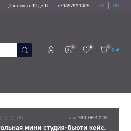
Доставка с 12 до 17
+79857630305
EN
RU
0
0
0
0 ₽
(0)
арт.
MRG-OF01-2216
ольная мини студия-бьюти кейс.