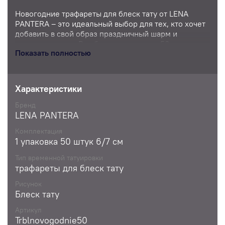
Новогодние трафареты для блеск тату от LENA
PANTERA – это идеальный выбор для тех, кто хочет
добавить в свой образ праздничный шарм и
оригинальность. В наборе содержится 50 штук
Показать полностью
трафаретов с различными рисунками, которые
идеально подходят для создания блеск тату. Эти
временные татуировки выполнены из качественных
материалов, обеспечивающих долгое удержание
Характеристики
цвета и блеска на коже. Благодаря простому и
удобному применению, вы сможете легко и быстро
Бренд
преобразить свой образ, добавив к нему
LENA PANTERA
новогодние акценты. Эти трафареты – отличный
Комплектация
подарок для друзей и близких, а также прекрасный
1 упаковка 50 штук 6/7 см
способ добавить праздничное настроение в любой
образ.
Тип временной татуировки
трафареты для блеск тату
Рисунок
Блеск тату
Артикул
Trblnovogodnie50