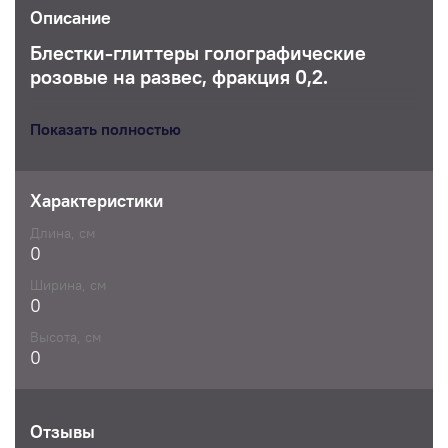
Описание
Блестки-глиттеры голографические
розовые на развес, фракция 0,2.
Идеально подходят для распыления и
Показать полностью
добавления яркости в рисунок.
Характеристики
Длина, см
0
Ширина, см
0
Высота, см
0
Отзывы