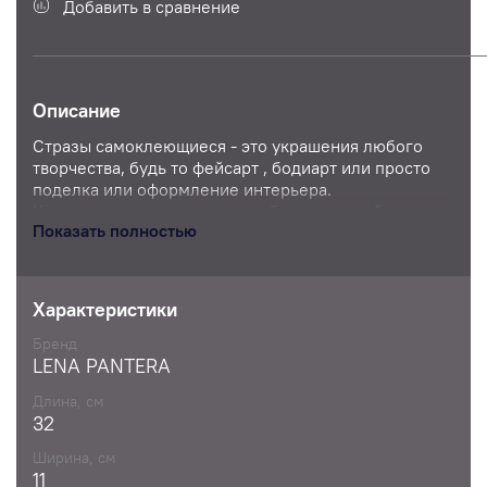
Добавить в сравнение
Описание
Стразы самоклеющиеся - это украшения любого
творчества, будь то фейсарт , бодиарт или просто
поделка или оформление интерьера.
Клеевые стразы - это стразы без отверстий для
Показать полностью
пришивания, с ровной задней поверхностью.
ПРИМЕНЕНИЕ:
Применяются в скрапбукинге, так же с помощью
Характеристики
них Вы можете декорировать любую вещь
(телефон, ноутбук, руль в автомобиле и многое
Бренд
другое)
LENA PANTERA
Длина, см
32
Ширина, см
11