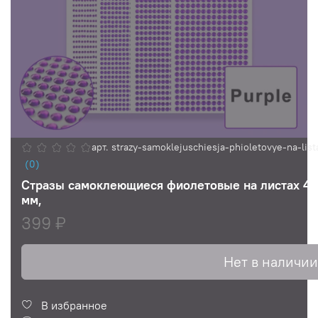
арт.
strazy-samoklejuschiesja-phioletovye-na-
(0)
Стразы самоклеющиеся фиолетовые на листах 4 шт
мм,
399 ₽
Нет в наличии
В избранное