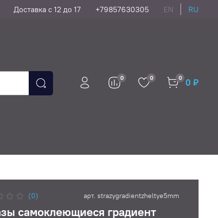
Доставка с 12 до 17
+79857630305
EN
RU
0
0
0
0 ₽
(0)
арт.
strazygradientzheltye5mm
азы самоклеющиеся градиент