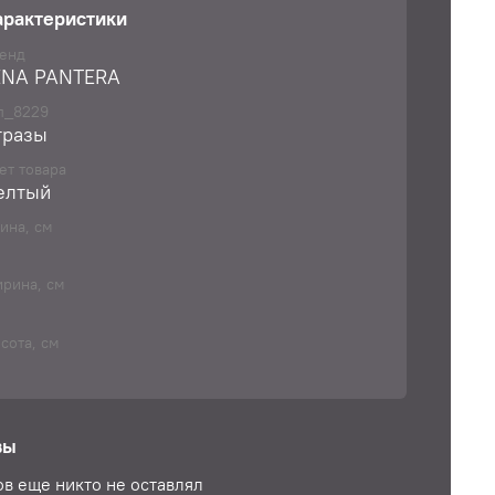
ЕНЕНИЕ:
арактеристики
няются в скрапбукинге, так же с помощью
ы можете декорировать любую вещь
енд
ENA PANTERA
фон, ноутбук, руль в автомобиле и многое
е)
п_8229
тразы
ет товара
елтый
ина, см
рина, см
сота, см
вы
в еще никто не оставлял