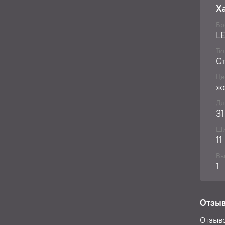
ПРИМ
Х
Приме
них В
Бр
L
(теле
друго
Ти
С
Цв
ж
Дл
31
Ши
11
Вы
1
Отзы
Отзыво