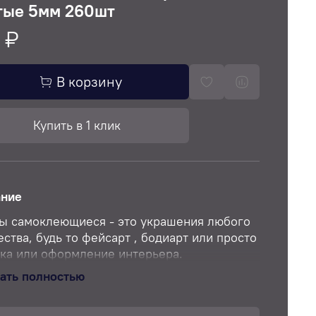
тые 5мм 260шт
 ₽
В корзину
Купить в 1 клик
ание
ы самоклеющиеся - это украшения любого
ества, будь то фейсарт , бодиарт или просто
ка или оформление интерьера.
ые стразы - это стразы без отверстий для
ать полностью
вания, с ровной задней поверхностью.