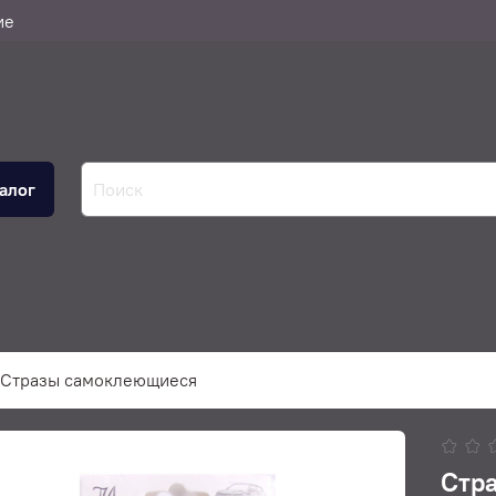
ие
алог
Стразы самоклеющиеся
Стр