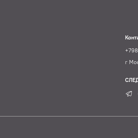
Конт
+798
г Мос
СЛЕ