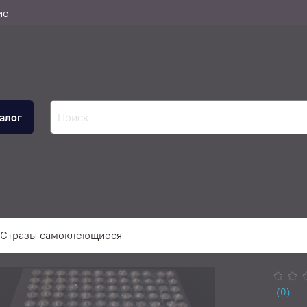
ие
алог
Стразы самоклеющиеся
(0)