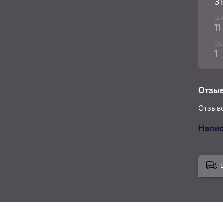
31
(теле
друго
Ши
11
Вы
1
Отзы
Отзыво
Напис