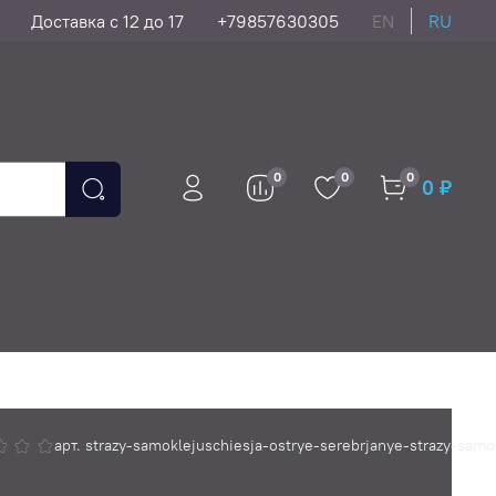
Доставка с 12 до 17
+79857630305
EN
RU
0
0
0
0 ₽
арт.
strazy-samoklejuschiesja-ostrye-serebrjanye-strazy-sam