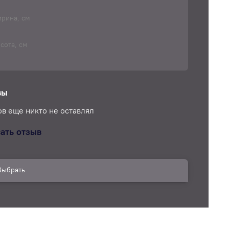
фон, ноутбук, руль в автомобиле и многое
е)
рина, см
сота, см
вы
в еще никто не оставлял
ать отзыв
Выбрать