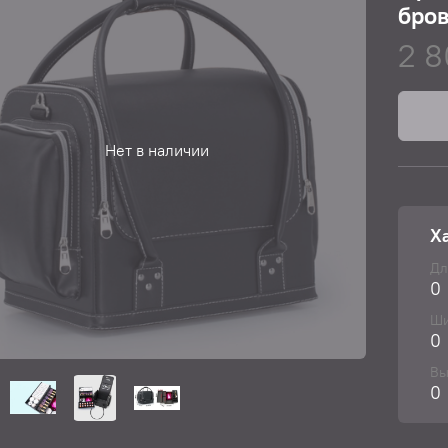
бров
2 8
Нет в наличии
Х
Дл
0
Ши
0
Вы
0