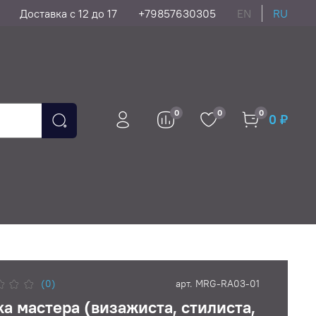
Доставка с 12 до 17
+79857630305
EN
RU
0
0
0
0 ₽
(0)
арт.
MRG-RA03-01
а мастера (визажиста, стилиста,