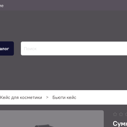
ие
алог
Кейс для косметики
Бьюти кейс
Сумк