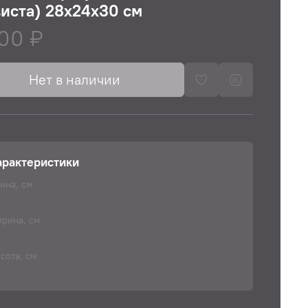
иста) 28х24х30 см
00 ₽
Нет в наличии
арактеристики
ина, см
рина, см
сота, см