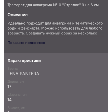
Трафарет для аквагрима №10 "Стрелки" 9 на 6 см
Описание
Идеально подходит для аквагрима и тематического
боди и фэйс-арта. Можно использовать для любого
возраста. Создавать нужный образ за несколько
минут. Помогут ускорить работу художника
Показать полностью
аквагримера и разнообразить портфолио любого
мастера. Трафареты изготовлены из ПЭТ, они легко
моются и дезинфицируются
Характеристики
Бренд
LENA PANTERA
Длина, см
17
Ширина, см
14
Высота, см