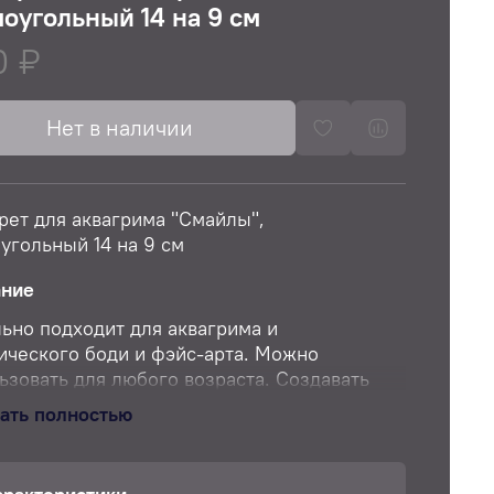
оугольный 14 на 9 см
0 ₽
Нет в наличии
рет для аквагрима "Смайлы",
угольный 14 на 9 см
ание
ьно подходит для аквагрима и
ического боди и фэйс-арта. Можно
ьзовать для любого возраста. Создавать
й образ за несколько минут. Помогут
ать полностью
ить работу художника аквагримера и
образить портфолио любого мастера.
реты изготовлены из ПЭТ, они легко