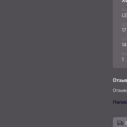
Х
моютс
Бр
L
Дл
17
Ши
14
Вы
1
Отзы
Отзыво
Напис