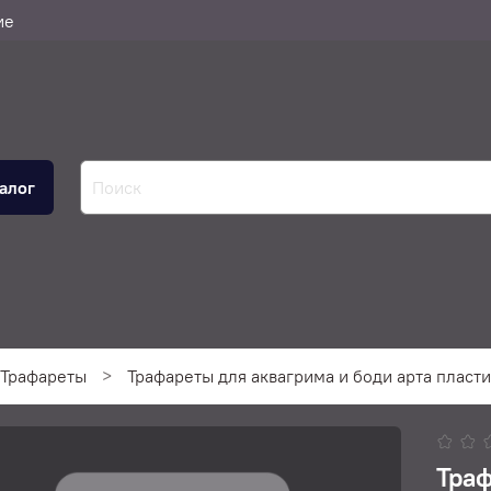
ие
алог
Трафареты
Трафареты для аквагрима и боди арта пласт
Траф