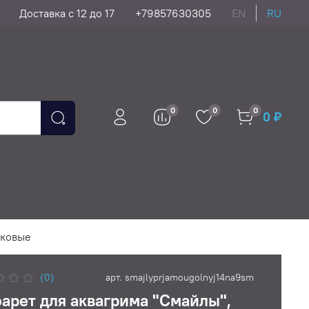
Доставка с 12 до 17
+79857630305
EN
RU
0
0
0
0 ₽
иковые
(0)
арт.
smajlyprjamougolnyj14na9sm
арет для аквагрима "Смайлы",