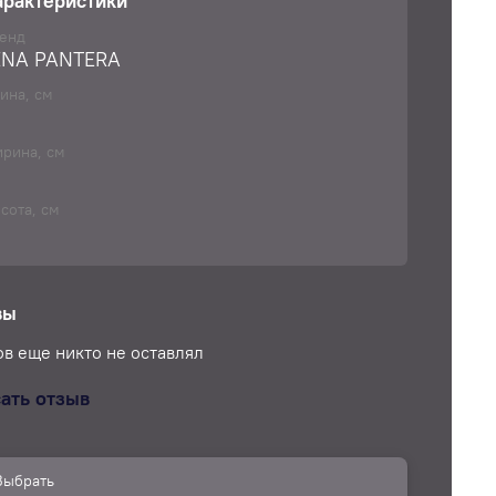
арактеристики
я и дезинфицируются
енд
ENA PANTERA
ина, см
рина, см
сота, см
вы
в еще никто не оставлял
ать отзыв
Выбрать