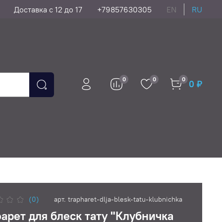
Доставка с 12 до 17
+79857630305
EN
RU
0
0
0
0 ₽
(0)
арт.
trapharet-dlja-blesk-tatu-klubnichka
арет для блеск тату "Клубничка