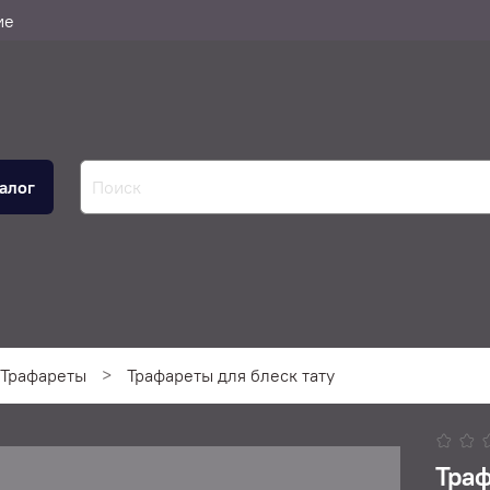
ие
алог
Трафареты
Трафареты для блеск тату
Траф