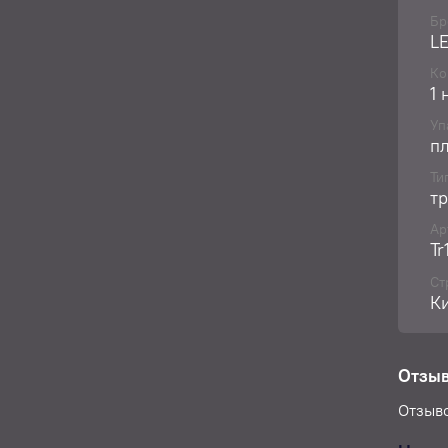
повер
Бр
L
Ко
1 
Уп
п
Ти
т
Ар
Tr
Ст
К
Отзы
Отзыво