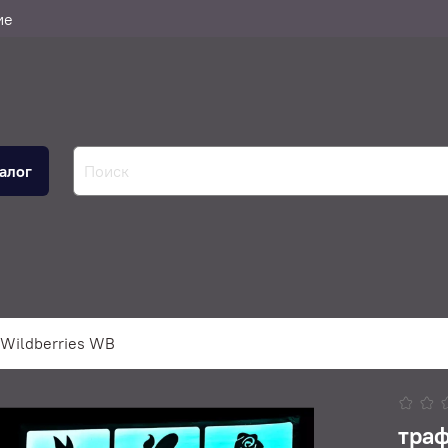
ие
алог
Wildberries WB
траф