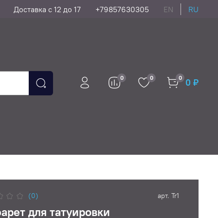
Доставка с 12 до 17
+79857630305
EN
RU
0
0
0
0 ₽
(0)
арт.
Tr1
арет для татуировки