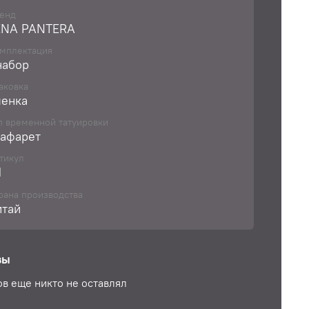
хностью
енд
ENA PANTERA
мплектация
набор
аковка
ленка
п временной татуировки
рафарет
тикул
1
рана производства
итай
вы
в еще никто не оставлял