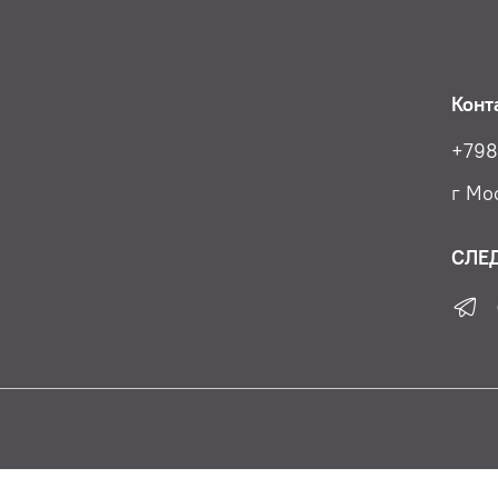
Конт
+798
г Мос
СЛЕ